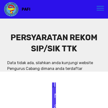
PAFI
PERSYARATAN REKOM
SIP/SIK TTK
S
e
Data tidak ada, silahkan anda kunjungi website
Pengurus Cabang dimana anda terdaftar
m
i
n
a