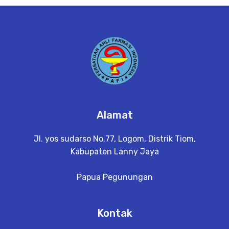
e
t
a
il
Alamat
Jl. yos sudarso No.77, Logom, Distrik Tiom,
Kabupaten Lanny Jaya
Papua Pegunungan
Kontak